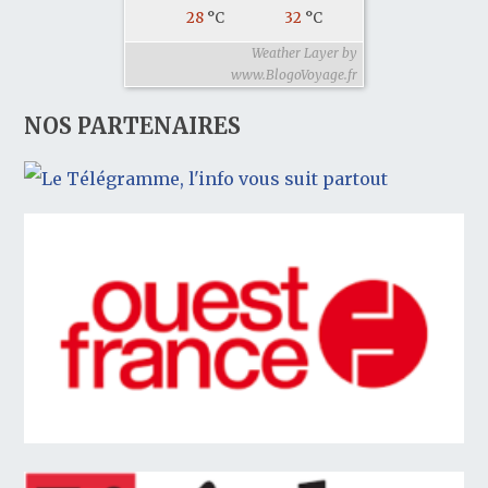
28
°C
32
°C
Weather Layer by
www.BlogoVoyage.fr
NOS PARTENAIRES