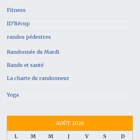
Fitness
ID’Récup
randos pédestres
Randonnée du Mardi
Rando et santé
La charte du randonneur
Yoga
AOÛT 2026
L
M
M
J
V
S
D