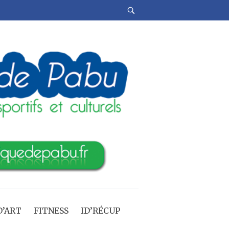
’ART
FITNESS
ID’RÉCUP