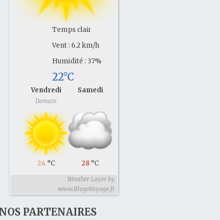
Temps clair
Vent : 6.2 km/h
Humidité : 37%
22°C
Vendredi
Samedi
Demain
24
°C
28
°C
Weather Layer by
www.BlogoVoyage.fr
NOS PARTENAIRES