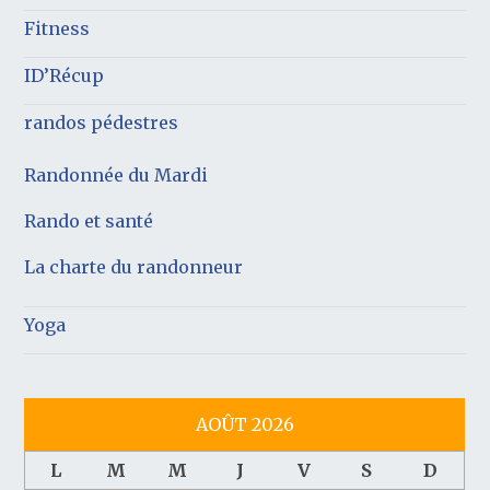
Fitness
ID’Récup
randos pédestres
Randonnée du Mardi
Rando et santé
La charte du randonneur
Yoga
AOÛT 2026
L
M
M
J
V
S
D