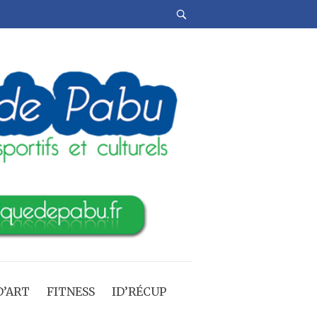
’ART
FITNESS
ID’RÉCUP