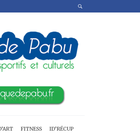
’ART
FITNESS
ID’RÉCUP