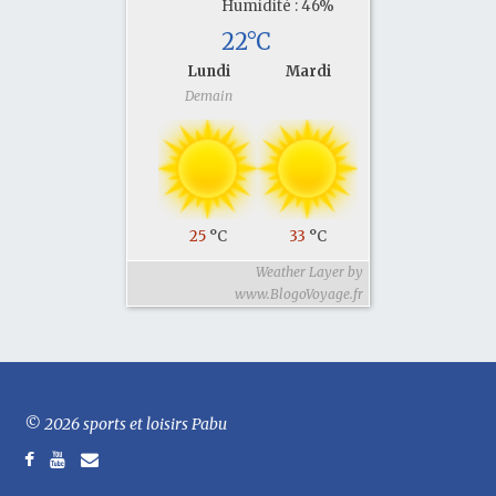
Humidité : 46%
22°C
Lundi
Mardi
Demain
25
°C
33
°C
Weather Layer by
www.BlogoVoyage.fr
© 2026 sports et loisirs Pabu