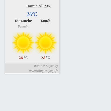
Humidité : 23%
26°C
Dimanche
Lundi
Demain
28
°C
28
°C
Weather Layer by
www.BlogoVoyage.fr