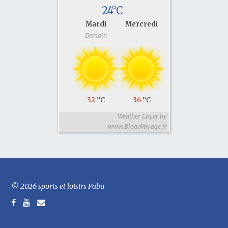
24°C
Mardi
Mercredi
Demain
32
°C
36
°C
Weather Layer by
www.BlogoVoyage.fr
© 2026 sports et loisirs Pabu