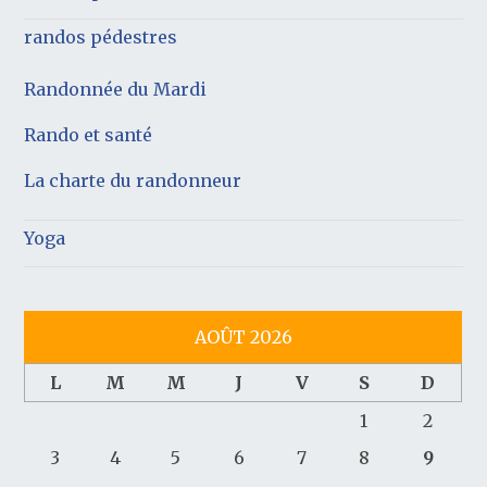
randos pédestres
Randonnée du Mardi
Rando et santé
La charte du randonneur
Yoga
AOÛT 2026
L
M
M
J
V
S
D
1
2
3
4
5
6
7
8
9