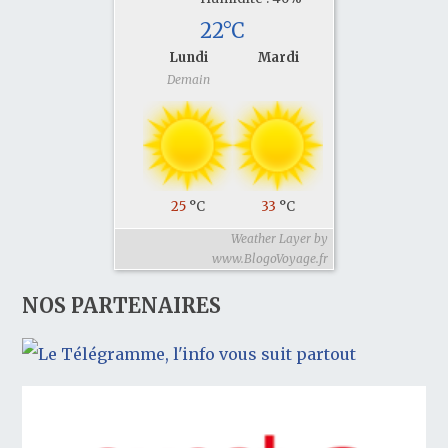
22°C
Lundi
Mardi
Demain
25
°C
33
°C
Weather Layer by
www.BlogoVoyage.fr
NOS PARTENAIRES